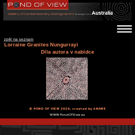
zpět na seznam
Lorraine Granites Nungurrayi
Díla autora v nabídce
© POND OF VIEW 2026, created by
ANAWE
WWW.PondOfView.eu