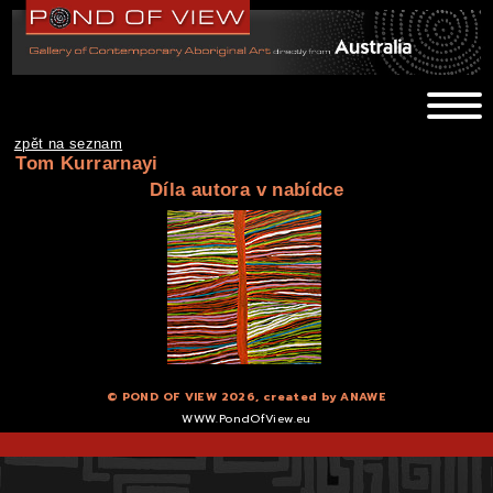
zpět na seznam
Tom Kurrarnayi
Díla autora v nabídce
© POND OF VIEW 2026, created by
ANAWE
WWW.PondOfView.eu