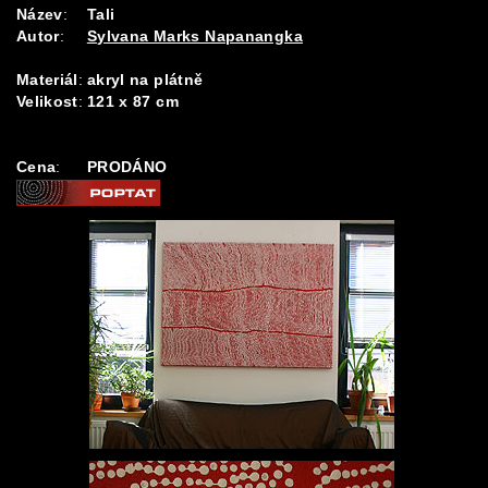
Název
:
Tali
Autor
:
Sylvana Marks Napanangka
Materiál
:
akryl na plátně
Velikost
:
121 x 87 cm
Cena
:
PRODÁNO