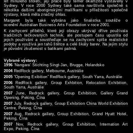
let minulého století, její práce byly téměř okamžitě vystaveny v
Sydney. V roce 2000 Sydney také sama navštívila společně s
několika dalšími aboriginskými malířkami u příležitosti společné
výstavy, která měla značný ohlas.
Margaret byla také vybrána jako finalistka soutěže o
ocenění Australian Business Arts Foundation v roce 2001.
K zachycení příběhů, které její obrazy ukrývají dříve používala
tradičních tečkovaných technik, ale postupem času upustila od
jejich používání a soustřeďuje se na zachycení spíše realistické
podoby a využívá jen tahů štětce a celé škály barev. Na jejím stylu
je původní zkušenost s batikami patrná.
Vybrané výstavy:
1996
‘Nangara’ Stichting Singt-Jan, Brugge, Holandsko
2004
RedRock gallery, Melbourne, Austrálie
2005
“Opening Exibition” RedRock gallery, South Yarra, Austrálie
2006
RedRock gallery, Group Exhbition, Relocation Exhibition,
South Yarra, Austrálie
2007
June, Redrock gallery, Group Exhibition, Gallery Grand
Opening, Peking, Čína
2007
July, Redrock gallery, Group Exhibition China World Exhibition
Centre, Peking, Čína
2007
Aug, Redrock gallery, Group Exhibition, Grand Hyatt Hotel,
Peking, Čína
2007
Nov, Redrock gallery, Group Exhibition, Internation Art
Expo, Peking, Čína