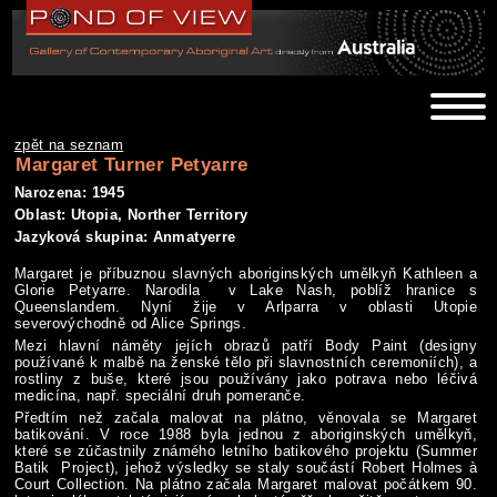
zpět na seznam
Margaret Turner Petyarre
Narozena: 1945
Oblast: Utopia, Norther Territory
Jazyková skupina: Anmatyerre
Margaret je příbuznou slavných aboriginských umělkyň Kathleen a
Glorie Petyarre. Narodila v Lake Nash, poblíž hranice s
Queenslandem. Nyní žije v Arlparra v oblasti Utopie
severovýchodně od Alice Springs.
Mezi hlavní náměty jejích obrazů patří Body Paint (designy
používané k malbě na ženské tělo při slavnostních ceremoniích), a
rostliny z buše, které jsou používány jako potrava nebo léčivá
medicína, např. speciální druh pomeranče.
Předtím než začala malovat na plátno, věnovala se Margaret
batikování. V roce 1988 byla jednou z aboriginských umělkyň,
které se zúčastnily známého letního batikového projektu (Summer
Batik Project), jehož výsledky se staly součástí Robert Holmes à
Court Collection. Na plátno začala Margaret malovat počátkem 90.