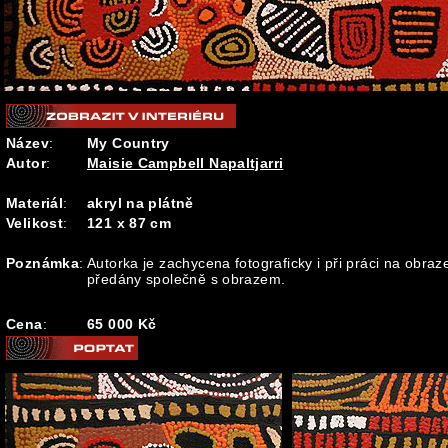
Název
:
My Country
Autor
:
Maisie Campbell Napaltjarri
Materiál
:
akryl na plátně
Velikost
:
121 x 87 cm
Poznámka
:
Autorka je zachycena fotograficky i při práci na obraz
předány společně s obrazem.
Cena
:
65 000 Kč