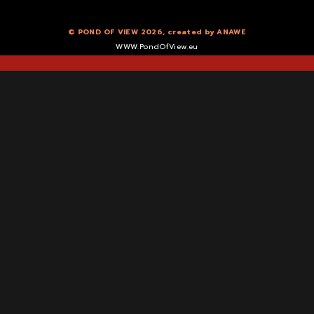
© POND OF VIEW 2026, created by
ANAWE
WWW.PondOfView.eu