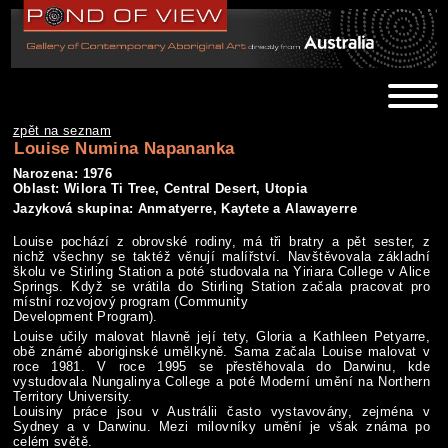
zpět na seznam
Louise Numina Napananka
Narozena: 1976
Oblast: Wilora Ti Tree, Central Desert, Utopia
Jazyková skupina: Anmatyerre, Kaytete a Alawayerre
Louise pochází z obrovské rodiny, má tři bratry a pět sester, z
nichž všechny se taktéž věnují malířství. Navštěvovala základní
školu ve Stirling Station a poté studovala na Yiriara College v Alice
Springs. Když se vrátila do Stirling Station začala pracovat pro
místní rozvojový program (Community
Development Program).
Louise učily malovat hlavně její tety, Gloria a Kathleen Petyarre,
obě známé aboriginské umělkyně. Sama začala Louise malovat v
roce 1981. V roce 1995 se přestěhovala do Darwinu, kde
vystudovala Nungalinya College a poté Moderní umění na Northern
Territory University.
Louisiny práce jsou v Austrálii často vystavovány, zejména v
Sydney a v Darwinu. Mezi milovníky umění je však známa po
celém světě.