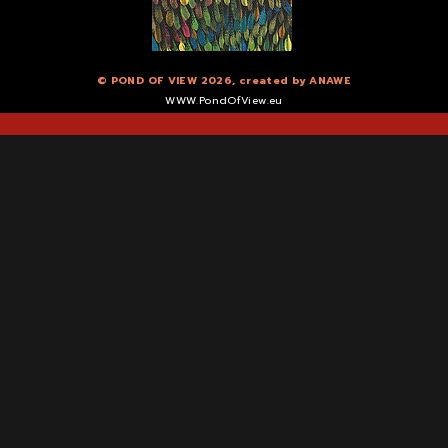
© POND OF VIEW 2026, created by
ANAWE
WWW.PondOfView.eu