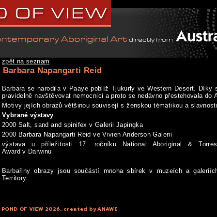
zpět na seznam
Barbara Napangarti Reid
Barbara se narodila v Paaye poblíž Tjukurly ve Western Desert. Díky
pravidelně navštěvovat nemocnici a proto se nedávno přestehovala do A
Motivy jejích obrazů většinou souvisejí s ženskou tématikou a slavnos
Vybrané výstavy
:
2000 Salt, sand and spinifex v Galerii Japingka
2000 Barbara Napangarti Reid ve Vivien Anderson Galerii
výstava u příležitosti 17. ročníku National Aboriginal & Torres
Award v Darwinu
Barbařiny obrazy jsou součástí mnoha sbírek v muzeích a galeriíc
Territory.
 POND OF VIEW 2026, created by
ANAWE