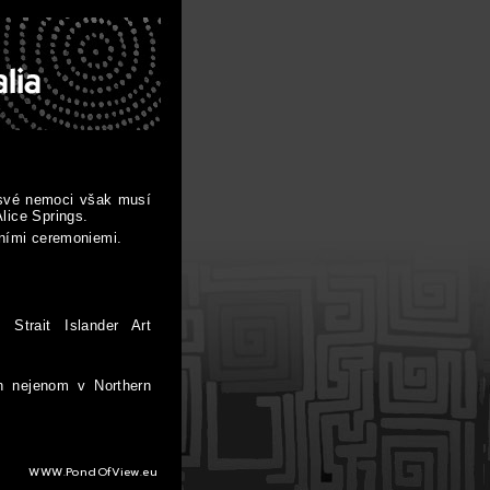
 své nemoci však musí
lice Springs.
tními ceremoniemi.
 Strait Islander Art
h nejenom v Northern
WWW.PondOfView.eu