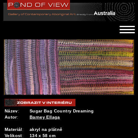
Název
:
Sugar Bag Country Dreaming
Autor
:
Barney Ellaga
Materiál
:
akryl na plátně
Velikost
:
134 x 58 cm